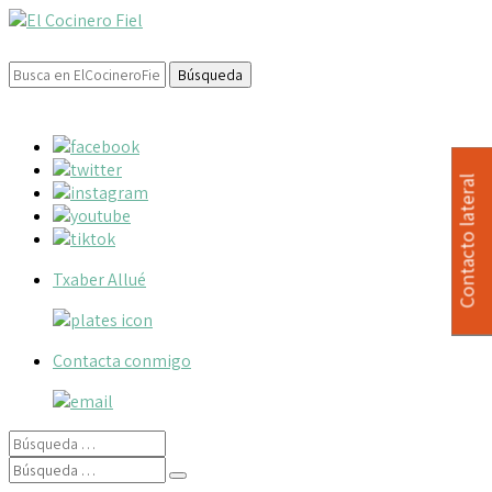
Buscar:
Contacto lateral
Txaber Allué
Contacta conmigo