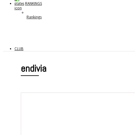
RANKINGS
Rankings
CLUB
endivia