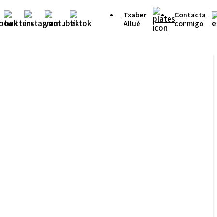
Txaber
Contacta
Allué
conmigo