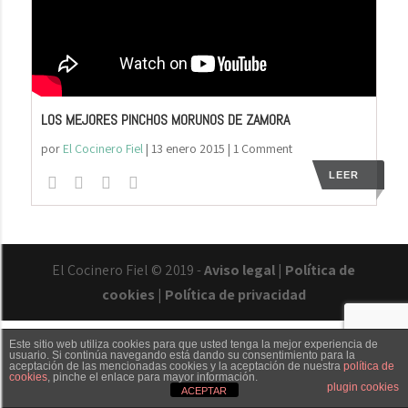
LOS MEJORES PINCHOS MORUNOS DE ZAMORA
por
El Cocinero Fiel
|
13 enero 2015
| 1 Comment
LEER
El Cocinero Fiel © 2019 -
Aviso legal
|
Política de
cookies
|
Política de privacidad
Este sitio web utiliza cookies para que usted tenga la mejor experiencia de
usuario. Si continúa navegando está dando su consentimiento para la
aceptación de las mencionadas cookies y la aceptación de nuestra
política de
cookies
, pinche el enlace para mayor información.
Txaber Allué
Redes sociales
Contacto
plugin cookies
ACEPTAR