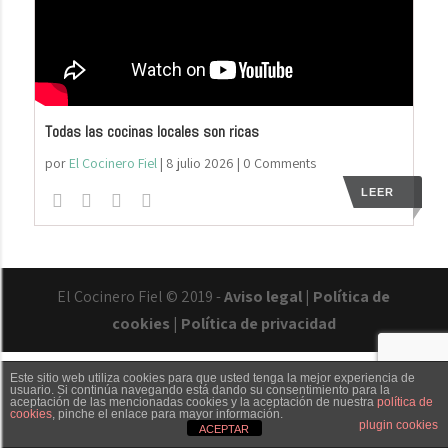
Todas las cocinas locales son ricas
por
El Cocinero Fiel
|
8 julio 2026
| 0 Comments
LEER
El Cocinero Fiel © 2019 -
Aviso legal
|
Política de
cookies
|
Política de privacidad
Este sitio web utiliza cookies para que usted tenga la mejor experiencia de
usuario. Si continúa navegando está dando su consentimiento para la
aceptación de las mencionadas cookies y la aceptación de nuestra
política de
cookies
, pinche el enlace para mayor información.
Txaber Allué
Redes sociales
Contacto
plugin cookies
ACEPTAR