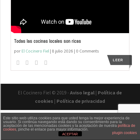
Todas las cocinas locales son ricas
por
El Cocinero Fiel
|
8 julio 2026
| 0 Comments
LEER
El Cocinero Fiel © 2019 -
Aviso legal
|
Política de
cookies
|
Política de privacidad
Este sitio web utiliza cookies para que usted tenga la mejor experiencia de
usuario. Si continúa navegando está dando su consentimiento para la
aceptación de las mencionadas cookies y la aceptación de nuestra
política de
cookies
, pinche el enlace para mayor información.
Txaber Allué
Redes sociales
Contacto
plugin cookies
ACEPTAR