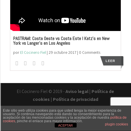
PASTRAMI: Costa Oeste vs Costa Este I Katz’s en New
York vs Langer’s en Los Angeles
por
El Cocinero Fiel
|
29 octubre 2017
| 0 Comments
LEER
El Cocinero Fiel © 2019 -
Aviso legal
|
Política de
cookies
|
Política de privacidad
Este sitio web utiliza cookies para que usted tenga la mejor experiencia de
usuario. Si continúa navegando está dando su consentimiento para la
aceptación de las mencionadas cookies y la aceptación de nuestra
política de
cookies
, pinche el enlace para mayor información.
Txaber Allué
Redes sociales
Contacto
plugin cookies
ACEPTAR