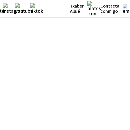
Txaber
Contacta
Allué
conmigo