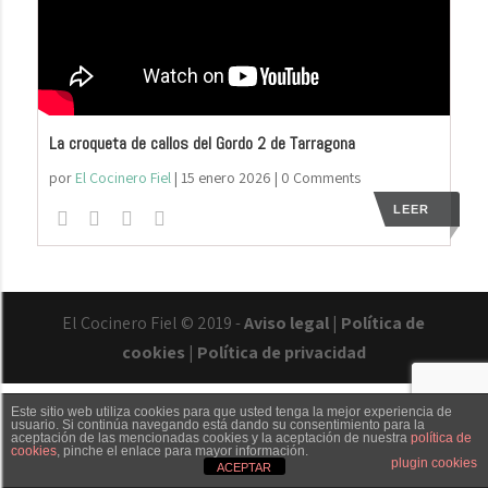
La croqueta de callos del Gordo 2 de Tarragona
por
El Cocinero Fiel
|
15 enero 2026
| 0 Comments
LEER
El Cocinero Fiel © 2019 -
Aviso legal
|
Política de
cookies
|
Política de privacidad
Este sitio web utiliza cookies para que usted tenga la mejor experiencia de
usuario. Si continúa navegando está dando su consentimiento para la
aceptación de las mencionadas cookies y la aceptación de nuestra
política de
cookies
, pinche el enlace para mayor información.
Txaber Allué
Redes sociales
Contacto
plugin cookies
ACEPTAR