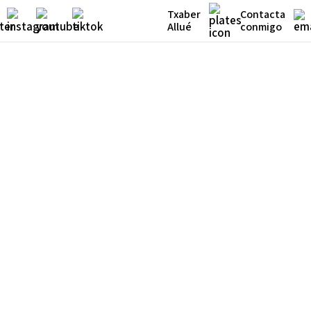
Txaber
Contacta
Allué
conmigo