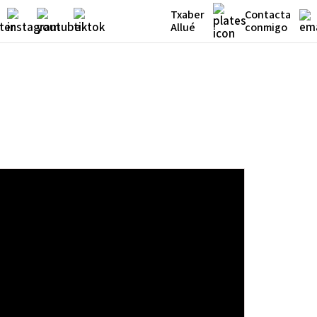
Txaber
Contacta
Allué
conmigo