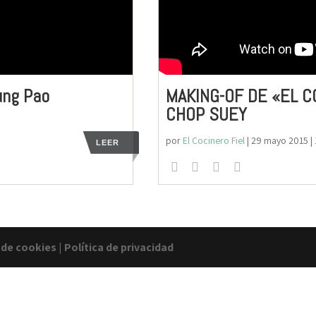
ung Pao
MAKING-OF DE «EL C
CHOP SUEY
por
El Cocinero Fiel
|
29 mayo 2015
|
LEER
a de cookies
|
Política de privacidad