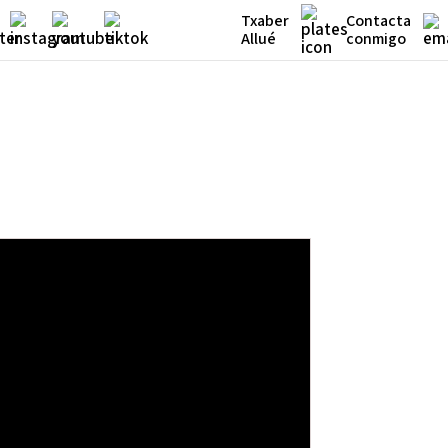
Txaber
Contacta
Allué
conmigo