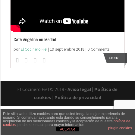
Cafè Angèlica en Madrid
por
El Cocinero Fiel
|
19 septiembre 2018
| 0 Comments
LEER
El Cocinero Fiel © 2019 -
Aviso legal
|
Política de
cookies
|
Política de privacidad
Este sitio web utiliza cookies para que usted tenga la mejor experiencia de
usuario. Si continúa navegando está dando su consentimiento para la
aceptación de las mencionadas cookies y la aceptación de nuestra
política de
cookies
, pinche el enlace para mayor información.
Txaber Allué
Redes sociales
Contacto
plugin cookies
ACEPTAR