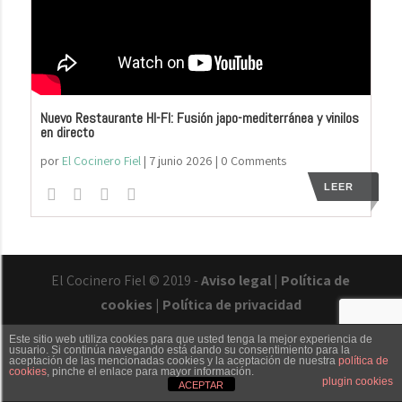
Nuevo Restaurante HI-FI: Fusión japo-mediterránea y vinilos
en directo
por
El Cocinero Fiel
|
7 junio 2026
| 0 Comments
LEER
El Cocinero Fiel © 2019 -
Aviso legal
|
Política de
cookies
|
Política de privacidad
Este sitio web utiliza cookies para que usted tenga la mejor experiencia de
usuario. Si continúa navegando está dando su consentimiento para la
aceptación de las mencionadas cookies y la aceptación de nuestra
política de
cookies
, pinche el enlace para mayor información.
Txaber Allué
Redes sociales
Contacto
plugin cookies
ACEPTAR