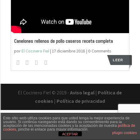
Canelones rellenos de pollo caseros receta completa
por
El Cocinero Fiel
|
17 diciembre 2018
| 0 Comments
LEER
El Cocinero Fiel © 2019 -
Aviso legal
|
Política de
cookies
|
Política de privacidad
Este sitio web utiliza cookies para que usted tenga la mejor experiencia de
usuario. Si continúa navegando está dando su consentimiento para la
aceptación de las mencionadas cookies y la aceptación de nuestra
política de
cookies
, pinche el enlace para mayor información.
Txaber Allué
Redes sociales
Contacto
plugin cookies
ACEPTAR