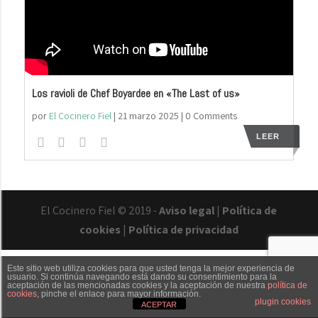
Los ravioli de Chef Boyardee en «The Last of us»
por
El Cocinero Fiel
|
21 marzo 2025
| 0 Comments
LEER
El Cocinero Fiel © 2019 -
Aviso legal
|
Política de
cookies
|
Política de privacidad
Este sitio web utiliza cookies para que usted tenga la mejor experiencia de
usuario. Si continúa navegando está dando su consentimiento para la
aceptación de las mencionadas cookies y la aceptación de nuestra
política de
cookies
, pinche el enlace para mayor información.
Txaber Allué
Redes sociales
Contacto
plugin cookies
ACEPTAR