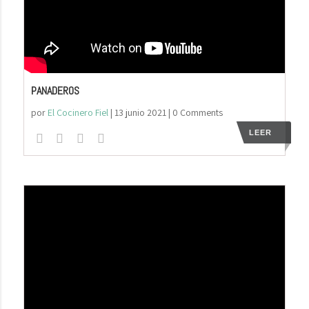
PANADEROS
por
El Cocinero Fiel
|
13 junio 2021
| 0 Comments
LEER