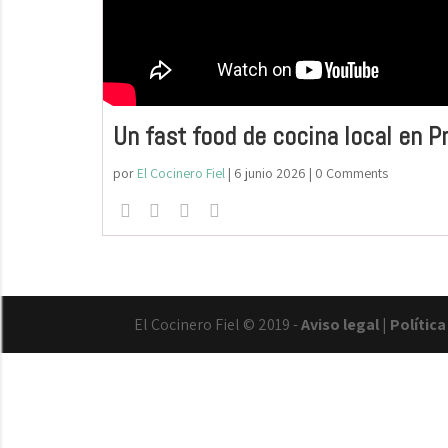
Un fast food de cocina local en P
por
El Cocinero Fiel
|
6 junio 2026
| 0 Comments
El Cocinero Fiel © 2019 -
Aviso legal
|
Polític