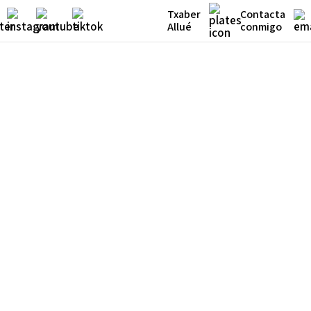
Txaber
Contacta
Allué
conmigo