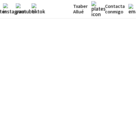
Txaber
Contacta
Allué
conmigo