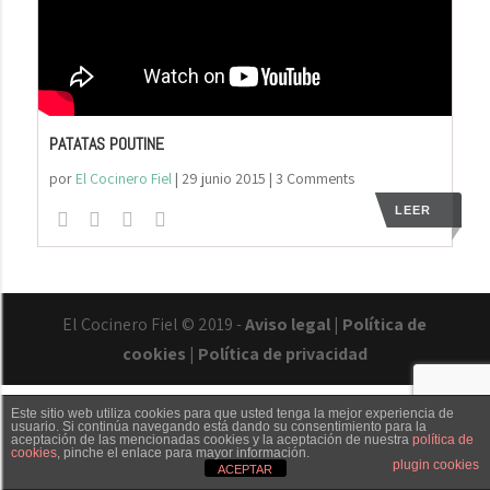
PATATAS POUTINE
por
El Cocinero Fiel
|
29 junio 2015
| 3 Comments
LEER
El Cocinero Fiel © 2019 -
Aviso legal
|
Política de
cookies
|
Política de privacidad
Este sitio web utiliza cookies para que usted tenga la mejor experiencia de
usuario. Si continúa navegando está dando su consentimiento para la
aceptación de las mencionadas cookies y la aceptación de nuestra
política de
cookies
, pinche el enlace para mayor información.
Txaber Allué
Redes sociales
Contacto
plugin cookies
ACEPTAR