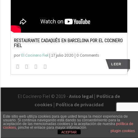
RESTAURANTE CADAQUÉS EN BARCELONA POR EL COCINERO
FIEL
por
El Cocinero Fiel
|
17 julio 2020
| 0 Comments
LEER
El Cocinero Fiel © 2019 -
Aviso legal
|
Política de
cookies
|
Política de privacidad
Este sitio web utiliza cookies para que usted tenga la mejor experiencia de
usuario. Si continúa navegando está dando su consentimiento para la
aceptación de las mencionadas cookies y la aceptación de nuestra
política de
cookies
, pinche el enlace para mayor información.
Txaber Allué
Redes sociales
Contacto
plugin cookies
ACEPTAR