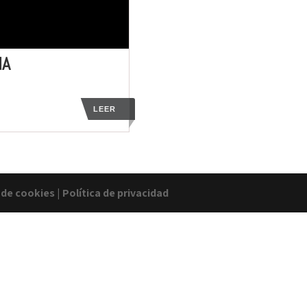
NA
LEER
a de cookies
|
Política de privacidad