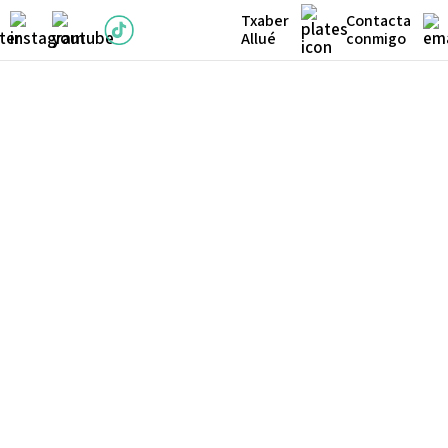
Txaber
Contacta
Allué
conmigo