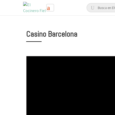
Casino Barcelona