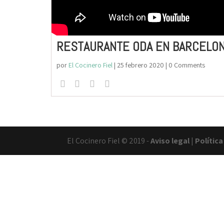
RESTAURANTE ODA EN BARCELO
por
El Cocinero Fiel
|
25 febrero 2020
| 0 Comments
El Cocinero Fiel © 2019 -
Aviso legal
|
Polític