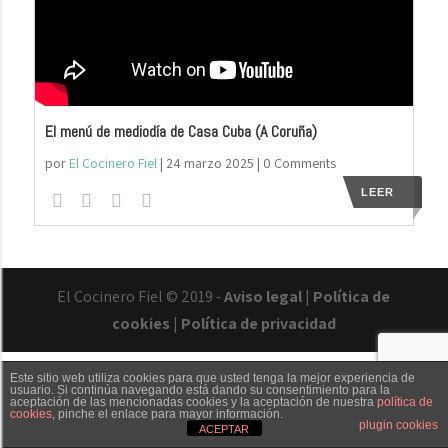
El menú de mediodía de Casa Cuba (A Coruña)
por
El Cocinero Fiel
|
24 marzo 2025
| 0 Comments
LEER
El Cocinero Fiel © 2019 -
Aviso legal
|
Política de
cookies
|
Política de privacidad
Este sitio web utiliza cookies para que usted tenga la mejor experiencia de
usuario. Si continúa navegando está dando su consentimiento para la
aceptación de las mencionadas cookies y la aceptación de nuestra
política de
cookies
, pinche el enlace para mayor información.
Txaber Allué
Redes sociales
Contacto
plugin cookies
ACEPTAR