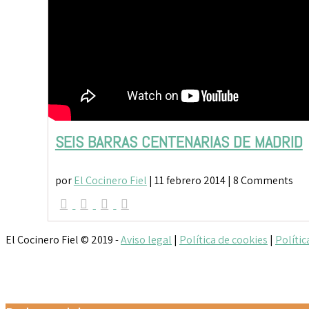
SEIS BARRAS CENTENARIAS DE MADRID
por
El Cocinero Fiel
|
11 febrero 2014
| 8 Comments
El Cocinero Fiel © 2019 -
Aviso legal
|
Política de cookies
|
Polític
Txaber Allué