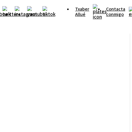
Txaber
Contacta
Allué
conmigo