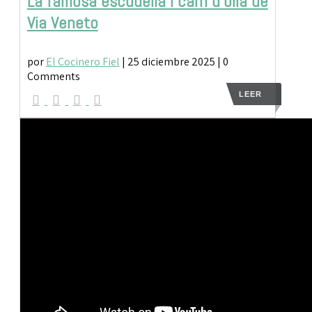
La famosa escudella i carn d’olla de
Via Veneto
por
El Cocinero Fiel
|
25 diciembre 2025
| 0
Comments
LEER