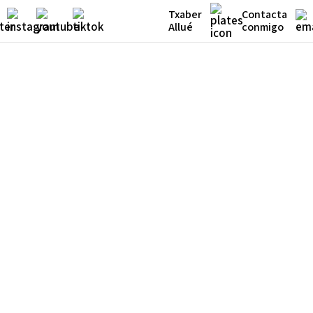
Txaber
Contacta
Allué
conmigo