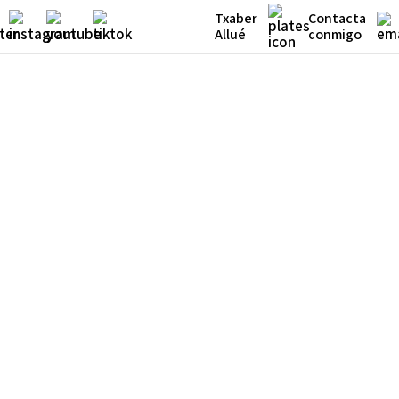
Txaber
Contacta
Allué
conmigo