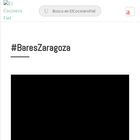
#BaresZaragoza