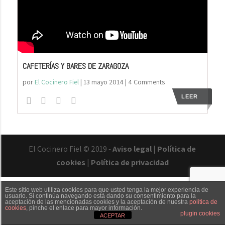
CAFETERÍAS Y BARES DE ZARAGOZA
por
El Cocinero Fiel
|
13 mayo 2014
| 4 Comments
LEER
El Cocinero Fiel © 2019 -
Aviso legal
|
Política de
cookies
|
Política de privacidad
Este sitio web utiliza cookies para que usted tenga la mejor experiencia de
usuario. Si continúa navegando está dando su consentimiento para la
aceptación de las mencionadas cookies y la aceptación de nuestra
política de
cookies
, pinche el enlace para mayor información.
Txaber Allué
Redes sociales
Contacto
plugin cookies
ACEPTAR