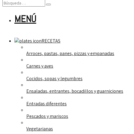
MENÚ
RECETAS
Arroces, pastas, panes, pizzas y empanadas
Carnes y aves
Cocidos, sopas y legumbres
Ensaladas, entrantes, bocadillos y guarniciones
Entradas diferentes
Pescados y mariscos
Vegetarianas