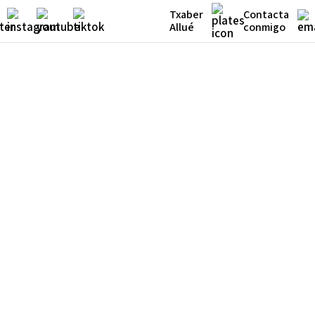
Txaber
Contacta
Allué
conmigo