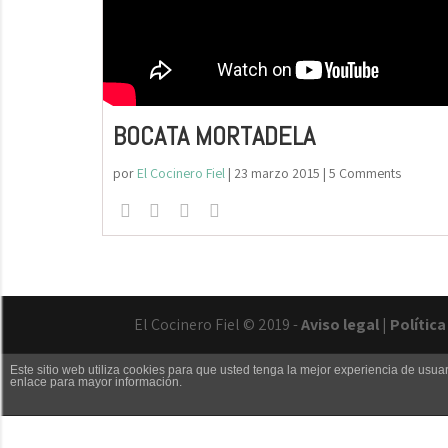
BOCATA MORTADELA
por
El Cocinero Fiel
|
23 marzo 2015
| 5 Comments
El Cocinero Fiel © 2019 -
Aviso legal
|
Polític
Este sitio web utiliza cookies para que usted tenga la mejor experiencia de us
enlace para mayor información.