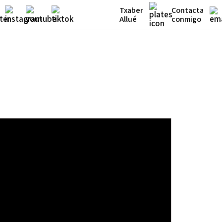
Txaber
Contacta
Allué
conmigo