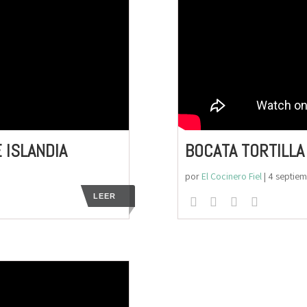
 ISLANDIA
BOCATA TORTILLA
por
El Cocinero Fiel
|
4 septie
LEER