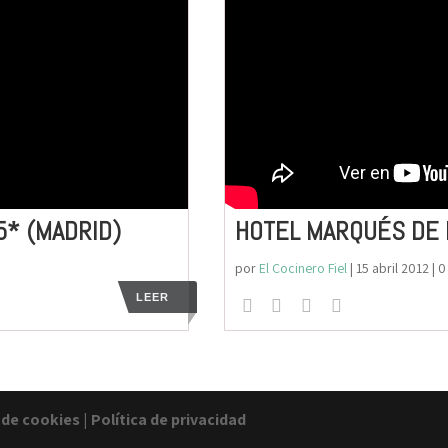
5* (MADRID)
HOTEL MARQUÉS DE 
por
El Cocinero Fiel
|
15 abril 2012
| 
LEER
a de cookies
|
Política de privacidad