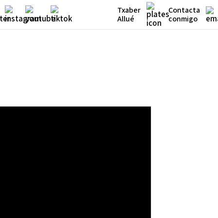
Txaber
Contacta
Allué
conmigo