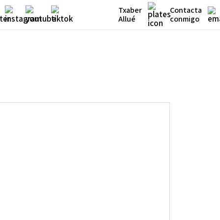
Txaber
Contacta
Allué
conmigo