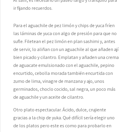
Al salir, es necesario un paseo largo y tranquilo para
ir fijando recuerdos.
Para el aguachile de pez limón y chips de yuca fríen
las láminas de yuca con algo de presión para que no
sufle. Filetean el pez limón en plan sashimi y, antes
de servir, lo aliñan con un aguachile al que añaden ají
bien picado y cilantro. Emplatan y añaden una crema
de aguacate emulsionado con el aguachile, pepino
encurtido, cebolla morada también encurtida con
zumo de lima, vinagre de manzana y ajo, unos
germinados, choclo cocido, sal negra, un poco más
de aguachile y un aceite de cilantro.
Otro plato espectacular. Ácido, dulce, crujiente
gracias a la chip de yuka. Qué difícil sería elegir uno
de los platos pero este es como para probarlo en