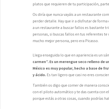
platos que requieren de tu participación, parte
Os diría que nunca vayáis a un restaurante como
perder detalle. Hay que ir a disfrutar de for
a un restaurante a buscar fallos es bastante t
personas, si buscas fallos en tus referentes te
mucho mejor persona, pero era Picasso.
Llega enseguida lo que en apariencia es un sá
carmen”. Es un merengue seco relleno de u
México es muy popular, hecho a base de frut
y ácido.
Es tan ligero que casi no eres conscie
También os digo que comer de manera conscien
con el piloto automático y te das cuenta con 
porque estás a otras cosas, cuando podrías ha