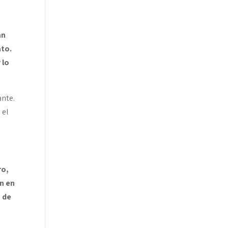
an
ato.
 lo
ante.
 el
ro,
n en
 de