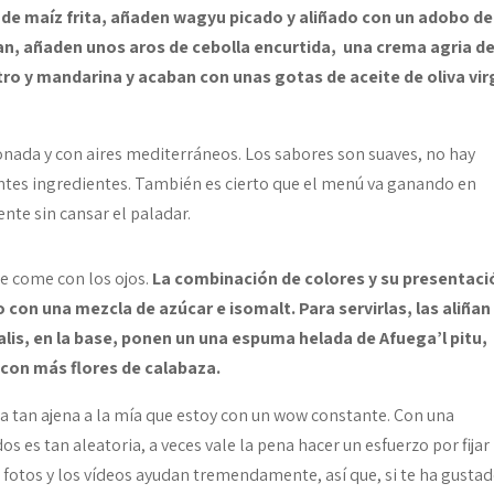
a de maíz frita, añaden wagyu picado y aliñado con un adobo de
tan, añaden unos aros de cebolla encurtida, una crema agria d
o y mandarina y acaban con unas gotas de aceite de oliva vi
onada y con aires mediterráneos. Los sabores son suaves, no hay
entes ingredientes. También es cierto que el menú va ganando en
tente sin cansar el paladar.
se come con los ojos.
La combinación de colores y su presentaci
o con una mezcla de azúcar e isomalt. Para servirlas, las aliñan
lis, en la base, ponen un una espuma helada de Afuega’l pitu,
con más flores de calabaza.
na tan ajena a la mía que estoy con un wow constante. Con una
 es tan aleatoria, a veces vale la pena hacer un esfuerzo por fijar
s fotos y los vídeos ayudan tremendamente, así que, si te ha gusta