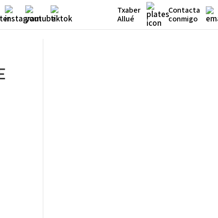
Txaber
Contacta
Allué
conmigo
E