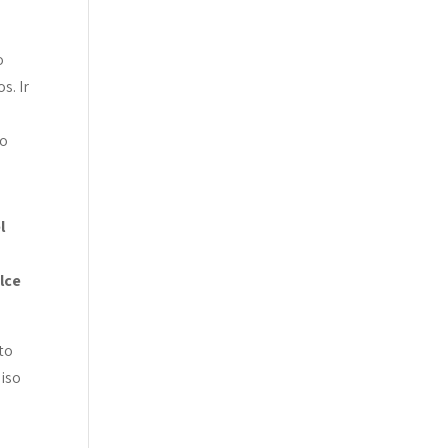
o
s. Ir
do
l
lce
to
piso