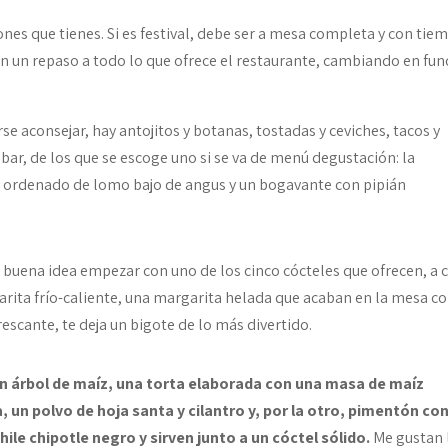
ones que tienes. Si es festival, debe ser a mesa completa y con tie
n un repaso a todo lo que ofrece el restaurante, cambiando en fun
arse aconsejar, hay antojitos y botanas, tostadas y ceviches, tacos y
bar, de los que se escoge uno si se va de menú degustación: la
aco ordenado de lomo bajo de angus y un bogavante con pipián
 buena idea empezar con uno de los cinco cócteles que ofrecen, a 
arita frío-caliente, una margarita helada que acaban en la mesa c
escante, te deja un bigote de lo más divertido.
un árbol de maíz, una torta elaborada con una masa de maíz
, un polvo de hoja santa y cilantro y, por la otro, pimentón co
le chipotle negro y sirven junto a un cóctel sólido.
Me gustan 