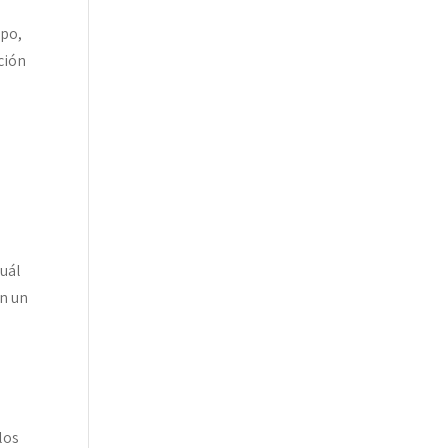
mpo,
ción
cuál
on un
n
los