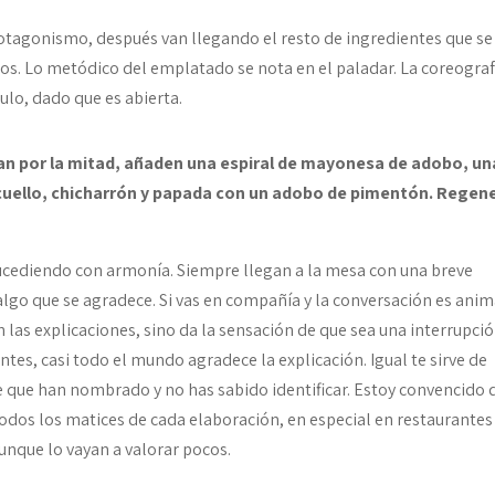
 protagonismo, después van llegando el resto de ingredientes que se
os. Lo metódico del emplatado se nota en el paladar. La coreograf
ulo, dado que es abierta.
l pan por la mitad, añaden una espiral de mayonesa de adobo, u
 cuello, chicharrón y papada con un adobo de pimentón. Regen
sucediendo con armonía. Siempre llegan a la mesa con una breve
 algo que se agradece. Si vas en compañía y la conversación es ani
 las explicaciones, sino da la sensación de que sea una interrupci
ntes, casi todo el mundo agradece la explicación. Igual te sirve de
te que han nombrado y no has sabido identificar. Estoy convencido 
odos los matices de cada elaboración, en especial en restaurantes
aunque lo vayan a valorar pocos.