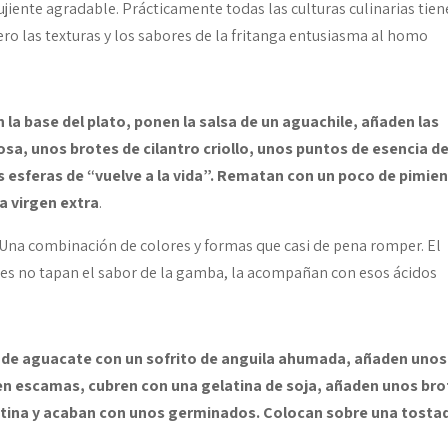
jiente agradable. Prácticamente todas las culturas culinarias tie
 pero las texturas y los sabores de la fritanga entusiasma al homo
n la base del plato, ponen la salsa de un aguachile, añaden las
sa, unos brotes de cilantro criollo, unos puntos de esencia d
s esferas de “vuelve a la vida”. Rematan con un poco de pimie
va virgen extra
.
. Una combinación de colores y formas que casi de pena romper. El
nes no tapan el sabor de la gamba, la acompañan con esos ácidos
s de aguacate con un sofrito de anguila ahumada, añaden unos
l en escamas, cubren con una gelatina de soja, añaden unos br
alentina y acaban con unos germinados. Colocan sobre una tosta