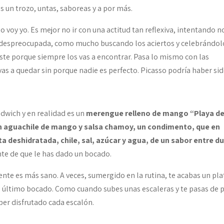
s un trozo, untas, saboreas y a por más.
 voy yo. Es mejor no ir con una actitud tan reflexiva, intentando n
ma despreocupada, como mucho buscando los aciertos y celebrándolo
riste porque siempre los vas a encontrar. Pasa lo mismo con las
 vas a quedar sin porque nadie es perfecto. Picasso podría haber si
ndwich y en realidad es un
merengue relleno de mango “Playa de
n aguachile de mango y salsa chamoy, un condimento, que en
a deshidratada, chile, sal, azúcar y agua, de un sabor entre du
nte de que le has dado un bocado.
te es más sano. A veces, sumergido en la rutina, te acabas un pla
el último bocado. Como cuando subes unas escaleras y te pasas de 
ber disfrutado cada escalón.