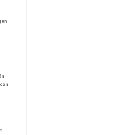
e
rgen
ón
 con
do