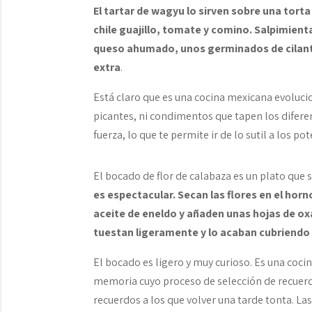
El tartar de wagyu lo sirven sobre una tort
chile guajillo, tomate y comino. Salpimien
queso ahumado, unos germinados de cilantr
extra
.
Está claro que es una cocina mexicana evoluci
picantes, ni condimentos que tapen los difer
fuerza, lo que te permite ir de lo sutil a los po
El bocado de flor de calabaza es un plato que 
es espectacular. Secan las flores en el horn
aceite de eneldo y añaden unas hojas de oxa
tuestan ligeramente y lo acaban cubriendo 
El bocado es ligero y muy curioso. Es una coci
memoria cuyo proceso de selección de recuerdos
recuerdos a los que volver una tarde tonta. La