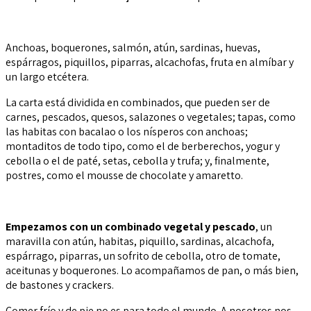
Anchoas, boquerones, salmón, atún, sardinas, huevas,
espárragos, piquillos, piparras, alcachofas, fruta en almíbar y
un largo etcétera.
La carta está dividida en combinados, que pueden ser de
carnes, pescados, quesos, salazones o vegetales; tapas, como
las habitas con bacalao o los nísperos con anchoas;
montaditos de todo tipo, como el de berberechos, yogur y
cebolla o el de paté, setas, cebolla y trufa; y, finalmente,
postres, como el mousse de chocolate y amaretto.
Empezamos con un combinado vegetal y pescado
, un
maravilla con atún, habitas, piquillo, sardinas, alcachofa,
espárrago, piparras, un sofrito de cebolla, otro de tomate,
aceitunas y boquerones. Lo acompañamos de pan, o más bien,
de bastones y crackers.
Comer frío y de pie no es para todo el mundo. A nosotros nos