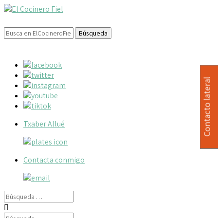
Buscar:
Contacto lateral
Txaber Allué
Contacta conmigo