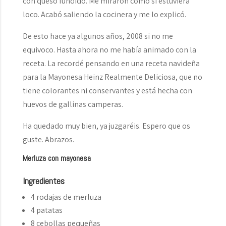
con queso fundido. Me miraron como si estuviera
loco. Acabó saliendo la cocinera y me lo explicó.
De esto hace ya algunos años, 2008 si no me
equivoco. Hasta ahora no me había animado con la
receta. La recordé pensando en una receta navideña
para la Mayonesa Heinz Realmente Deliciosa, que no
tiene colorantes ni conservantes y está hecha con
huevos de gallinas camperas.
Ha quedado muy bien, ya juzgaréis. Espero que os
guste. Abrazos.
Merluza con mayonesa
Ingredientes
4 rodajas de merluza
4 patatas
8 cebollas pequeñas