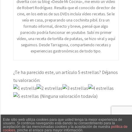
divertía con su blog «Desde Mi Cocina», me envío un vídeo
de Robert Rodríguez. Resulta que el conocido director de
cine, en los extras de sus DVDs incluía vídeo recetas. Se le
veía en casa, preparando una cochinita pibil. Era un
formato informal, directo y breve, pensé que algo
parecido podría funcionar en youtube. Subí mi primer
vídeo, una receta de tortilla de patatas, se hizo viral y aquí
seguimos. Desde Tarragona, compartiendo recetas y
experiencias gastronómicas de todo tipo.
¿Te ha parecido este, un artículo 5 estrellas? Déjanos
tu valoración:
(Ninguna valoración todavía)
Este sitio web utiliza cookies para que usted tenga la mejor experiencia de
El Cocinero Fiel © 2019 -
Aviso legal
|
Política de
usuario. Si continúa navegando está dando su consentimiento para la
aceptación de las mencionadas cookies y la aceptación de nuestra
política de
cookies
, pinche el enlace para mayor información.
cookies
|
Política de privacidad