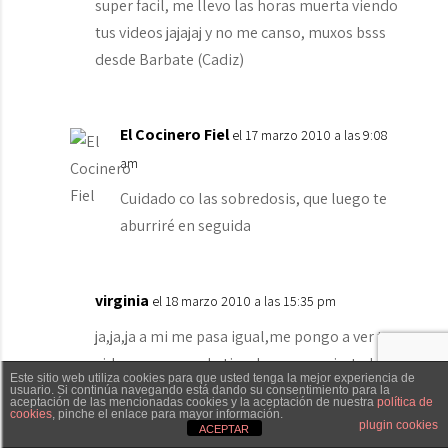
super facil, me llevo las horas muerta viendo
tus videos jajajaj y no me canso, muxos bsss
desde Barbate (Cadiz)
El Cocinero Fiel
el 17 marzo 2010 a las 9:08
am
Cuidado co las sobredosis, que luego te
aburriré en seguida
virginia
el 18 marzo 2010 a las 15:35 pm
ja,ja,ja a mi me pasa igual,me pongo a ver tus
videos y me puedo tirar horas,por cierto la
Este sitio web utiliza cookies para que usted tenga la mejor experiencia de
receta del brownie deliciosa,mi marido se la
usuario. Si continúa navegando está dando su consentimiento para la
aceptación de las mencionadas cookies y la aceptación de nuestra
política de
cookies
, pinche el enlace para mayor información.
comio practicamente en un dia y ahora se
Txaber Allué
Redes sociales
Contacto
plugin cookies
ACEPTAR
quiere comprar una bici para contrarestar los