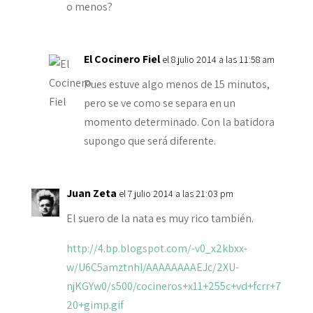
o menos?
El Cocinero Fiel
el 8 julio 2014 a las 11:58 am
Pues estuve algo menos de 15 minutos,
pero se ve como se separa en un
momento determinado. Con la batidora
supongo que será diferente.
Juan Zeta
el 7 julio 2014 a las 21:03 pm
El suero de la nata es muy rico también.
http://4.bp.blogspot.com/-v0_x2kbxx-
w/U6C5amztnhI/AAAAAAAAEJc/2XU-
njKGYw0/s500/cocineros+x11+255c+vd+fcrr+7
20+gimp.gif