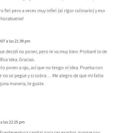
 fiel pero a veces muy infiel (al rigor culinario) y eso
Enhorabuena!
007 a las 21:39 pm
que decidí no poner, pero le va muy bien. Probaré lo de
fica idea. Gracias.
lo poner a ojo, así que no tengo ni idea. Prueba con
e no se pegue y si sobra… Me alegro de que mi falta
guna manera, te guste.
 a las 22:25 pm
 Fuerteventura capital para ser exactos aunque soy