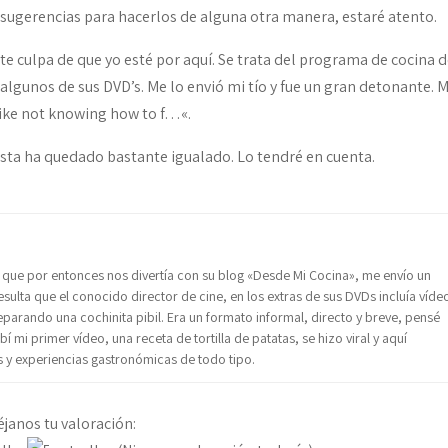
 sugerencias para hacerlos de alguna otra manera, estaré atento.
e culpa de que yo esté por aquí. Se trata del programa de cocina 
 algunos de sus DVD’s. Me lo envió mi tío y fue un gran detonante. 
like not knowing how to
f…
«.
uesta ha quedado bastante igualado. Lo tendré en cuenta.
 que por entonces nos divertía con su blog «Desde Mi Cocina», me envío un
sulta que el conocido director de cine, en los extras de sus DVDs incluía víde
reparando una cochinita pibil. Era un formato informal, directo y breve, pensé
 mi primer vídeo, una receta de tortilla de patatas, se hizo viral y aquí
y experiencias gastronómicas de todo tipo.
éjanos tu valoración: