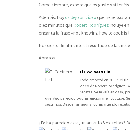
Como siempre, espero que os guste y si tenéis
Además, hoy
os dejo un vídeo
que tiene bastant
diez minutos que
Robert Rodríguez
incluye en
encanta la frase «not knowing how to cook is 
Por cierto, finalmente el resultado de la enc
Abrazos.
El Cocinero Fiel
Todo empezó en 2007. Mi tío,
vídeo de Robert Rodríguez. Re
recetas. Se le veía en casa, p
que algo parecido podría funcionar en youtube. Subí
seguimos. Desde Tarragona, compartiendo recetas 
¿Te ha parecido este, un artículo 5 estrellas? D