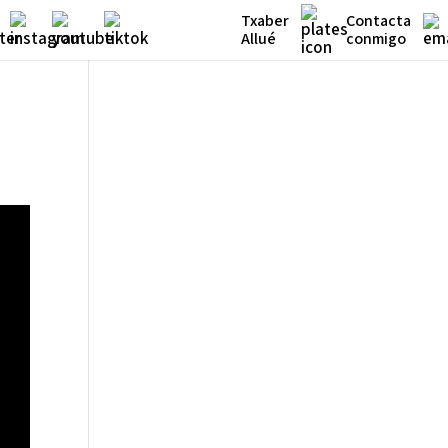
Txaber
Contacta
Allué
conmigo