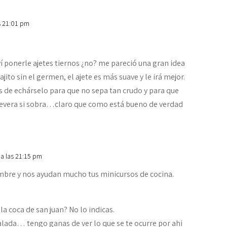
s 21:01 pm
ví ponerle ajetes tiernos ¿no? me pareció una gran idea
ito sin el germen, el ajete es más suave y le irá mejor.
es de echárselo para que no sepa tan crudo y para que
nevera si sobra…claro que como está bueno de verdad
 a las 21:15 pm
mbre y nos ayudan mucho tus minicursos de cocina.
la coca de san juan? No lo indicas.
alada… tengo ganas de ver lo que se te ocurre por ahi