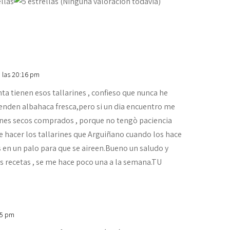
(Ninguna valoración todavía)
a las 20:16 pm
nta tienen esos tallarines , confieso que nunca he
venden albahaca fresca,pero si un dia encuentro me
ines secos comprados , porque no tengò paciencia
e hacer los tallarines que Arguiñano cuando los hace
 en un palo para que se aireen.Bueno un saludo y
 recetas , se me hace poco una a la semana.TU
45 pm