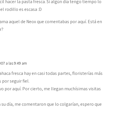
cil hacer la pasta fresca. Si algún día tengo tiempo lo
l rodillo es escasa :D
grama aquel de Neox que comentabas por aquí. Está en
r?
007 a las 9:49 am
aca fresca hay en casi todas partes, floristerías más
por seguir fiel.
vo por aquí. Por cierto, me llegan muchísimas visitas
n su día, me comentaron que lo colgarían, espero que