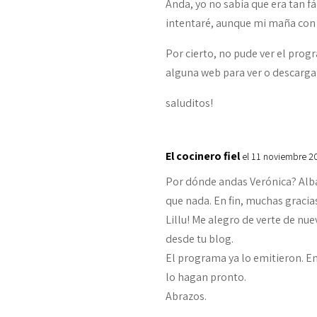
Anda, yo no sabía que era tan fá
intentaré, aunque mi maña con e
Por cierto, no pude ver el pro
alguna web para ver o descarga
saluditos!
El cocinero fiel
el 11 noviembre 2
Por dónde andas Verónica? Albah
que nada. En fin, muchas gracias 
Lillu! Me alegro de verte de nue
desde tu blog.
El programa ya lo emitieron. E
lo hagan pronto.
Abrazos.