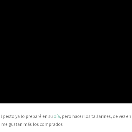
l pesto ya lo preparé en su
día
, pero hacer los tallarines, de vez en
mi me gustan más los comprados.