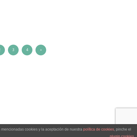
2
3
4
»
as mencionadas cookies y la aceptación de nuestra
política de cookies
, pinche el
plugin cookies