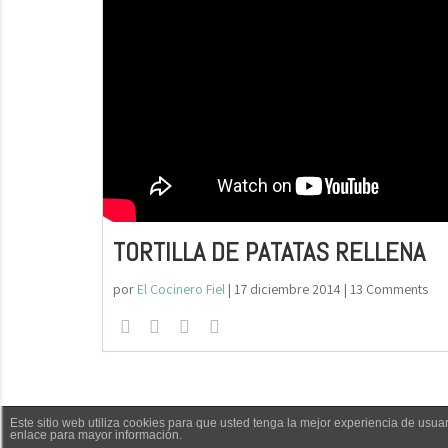
TORTILLA DE PATATAS RELLENA
por
El Cocinero Fiel
|
17 diciembre 2014
| 13 Comments
Este sitio web utiliza cookies para que usted tenga la mejor experiencia de us
enlace para mayor información.
El Cocinero Fiel © 2019 -
Aviso legal
|
Polític