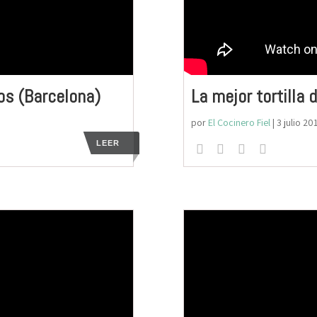
os (Barcelona)
La mejor tortilla 
por
El Cocinero Fiel
|
3 julio 20
LEER