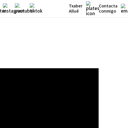
Txaber
Contacta
Allué
conmigo