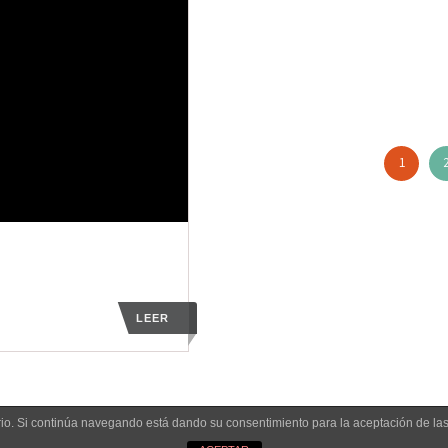
1
LEER
uario. Si continúa navegando está dando su consentimiento para la aceptación de l
a de cookies
|
Política de privacidad