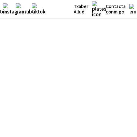
Txaber
Contacta
Allué
conmigo