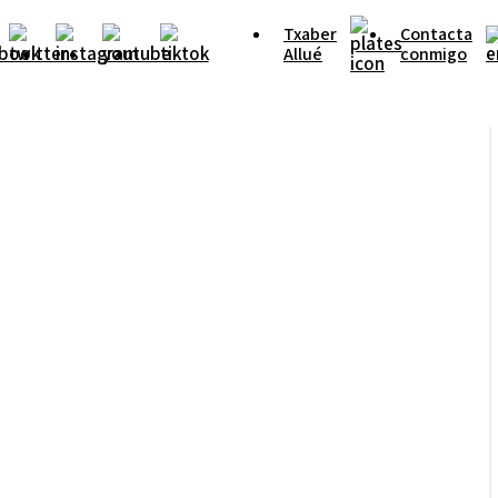
Txaber
Contacta
Allué
conmigo