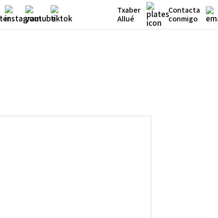
Txaber
Contacta
Allué
conmigo