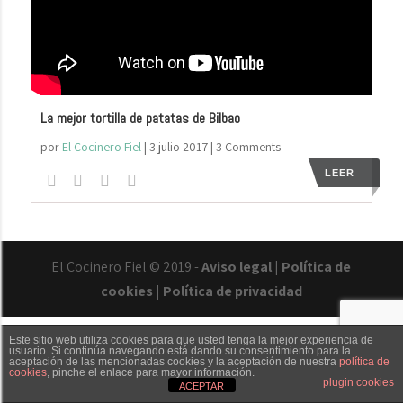
La mejor tortilla de patatas de Bilbao
por
El Cocinero Fiel
|
3 julio 2017
| 3 Comments
LEER
El Cocinero Fiel © 2019 -
Aviso legal
|
Política de
cookies
|
Política de privacidad
Este sitio web utiliza cookies para que usted tenga la mejor experiencia de
usuario. Si continúa navegando está dando su consentimiento para la
aceptación de las mencionadas cookies y la aceptación de nuestra
política de
cookies
, pinche el enlace para mayor información.
Txaber Allué
Redes sociales
Contacto
plugin cookies
ACEPTAR