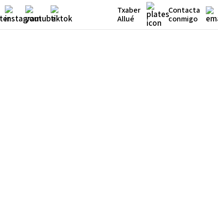
Txaber
Contacta
Allué
conmigo