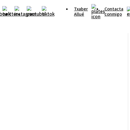
Txaber
Contacta
Allué
conmigo