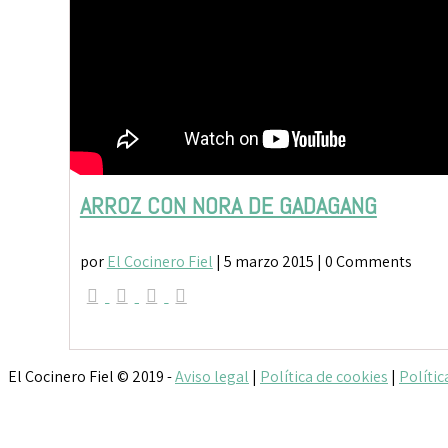
ARROZ CON NORA DE GADAGANG
por
El Cocinero Fiel
|
5 marzo 2015
| 0 Comments
El Cocinero Fiel © 2019 -
Aviso legal
|
Política de cookies
|
Polític
Txaber Allué