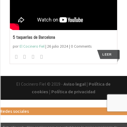
5 taquerías de Barcelona
por
El Cocinero Fiel
|
26 julio 2024
| 0 Comments
LEER
El Cocinero Fiel © 2019 -
Aviso legal
|
Política de
cookies
|
Política de privacidad
Txaber Allué
Redes sociales
Contacto