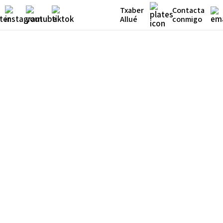
Txaber
Contacta
Allué
conmigo