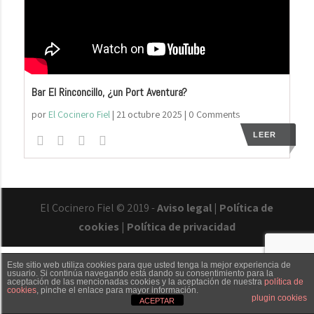
Bar El Rinconcillo, ¿un Port Aventura?
por
El Cocinero Fiel
|
21 octubre 2025
| 0 Comments
LEER
El Cocinero Fiel © 2019 -
Aviso legal
|
Política de
cookies
|
Política de privacidad
Este sitio web utiliza cookies para que usted tenga la mejor experiencia de
usuario. Si continúa navegando está dando su consentimiento para la
aceptación de las mencionadas cookies y la aceptación de nuestra
política de
cookies
, pinche el enlace para mayor información.
Txaber Allué
Redes sociales
Contacto
plugin cookies
ACEPTAR